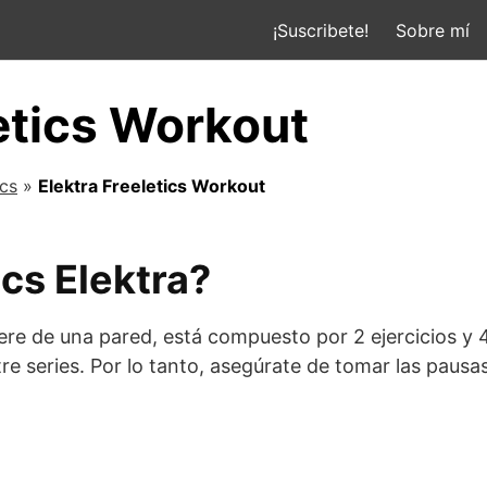
¡Suscribete!
Sobre mí
etics Workout
ics
»
Elektra Freeletics Workout
cs Elektra?
ere de una pared, está compuesto por 2 ejercicios y 4
ntre series. Por lo tanto, asegúrate de tomar las paus