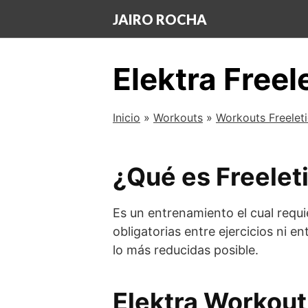
Saltar
JAIRO ROCHA
al
contenido
Elektra Freel
Inicio
»
Workouts
»
Workouts Freelet
¿Qué es Freeleti
Es un entrenamiento el cual requi
obligatorias entre ejercicios ni e
lo más reducidas posible.
Elektra Workout