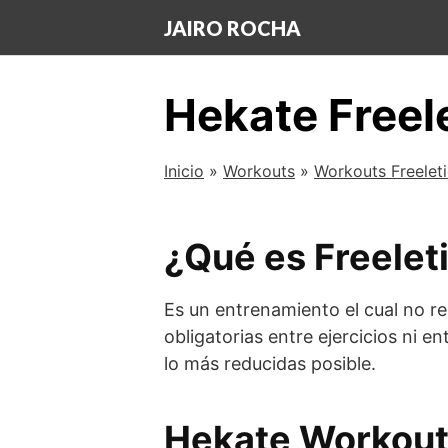
Saltar
JAIRO ROCHA
al
contenido
Hekate Freel
Inicio
»
Workouts
»
Workouts Freelet
¿Qué es Freelet
Es un entrenamiento el cual no re
obligatorias entre ejercicios ni e
lo más reducidas posible.
Hekate Workou