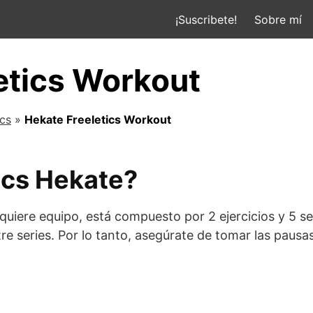
¡Suscribete!
Sobre mí
etics Workout
ics
»
Hekate Freeletics Workout
ics Hekate?
quiere equipo, está compuesto por 2 ejercicios y 5 se
ntre series. Por lo tanto, asegúrate de tomar las paus
t