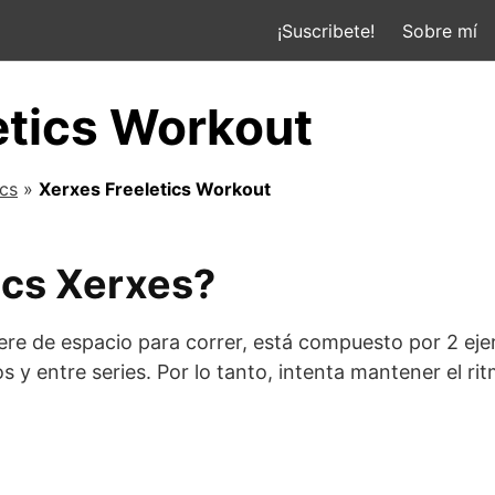
¡Suscribete!
Sobre mí
etics Workout
ics
»
Xerxes Freeletics Workout
ics Xerxes?
ere de espacio para correr, está compuesto por 2 ejerc
os y entre series. Por lo tanto, intenta mantener el ri