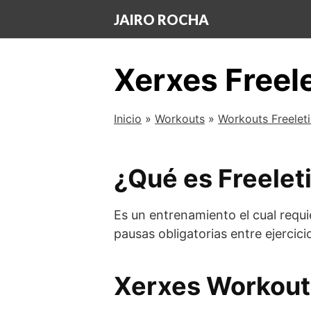
Saltar
JAIRO ROCHA
al
contenido
Xerxes Freel
Inicio
»
Workouts
»
Workouts Freelet
¿Qué es Freelet
Es un entrenamiento el cual requi
pausas obligatorias entre ejercici
Xerxes Workout