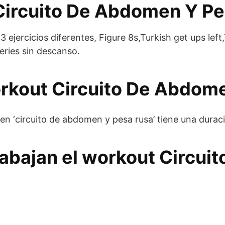
Circuito De Abdomen Y P
ejercicios diferentes, Figure 8s,Turkish get ups left,
series sin descanso.
orkout Circuito De Abdom
n ‘circuito de abdomen y pesa rusa’ tiene una durac
abajan el workout Circui