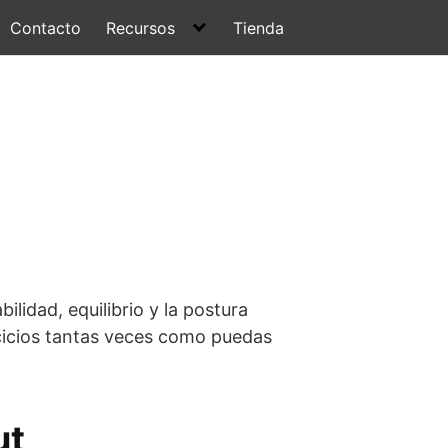
Contacto
Recursos
Tienda
a
lidad, equilibrio y la postura
cicios tantas veces como puedas
ut