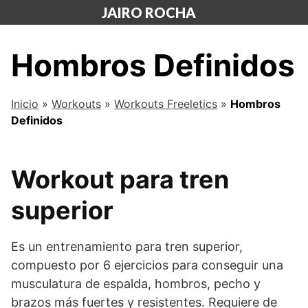
Saltar
JAIRO ROCHA
al
contenido
Hombros Definidos
Inicio
»
Workouts
»
Workouts Freeletics
»
Hombros
Definidos
Workout para tren
superior
Es un entrenamiento para tren superior,
compuesto por 6 ejercicios para conseguir una
musculatura de espalda, hombros, pecho y
brazos más fuertes y resistentes. Requiere de