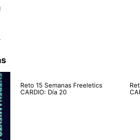
l
.
as
Reto 15 Semanas Freeletics
Ret
CARDIO: Día 20
CAR