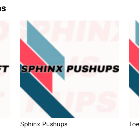
as
Sphinx Pushups
Toe