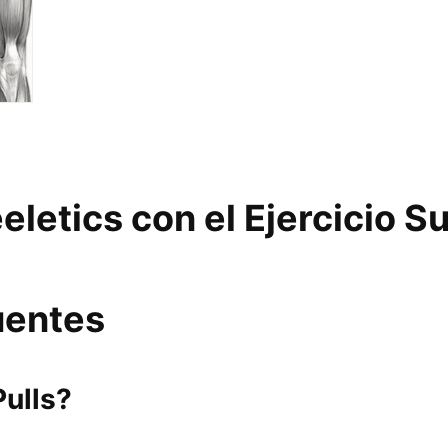
letics con el Ejercicio S
uentes
ulls?