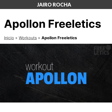
Saltar
JAIRO ROCHA
al
contenido
Apollon Freeletics
Inicio
»
Workouts
»
Apollon Freeletics