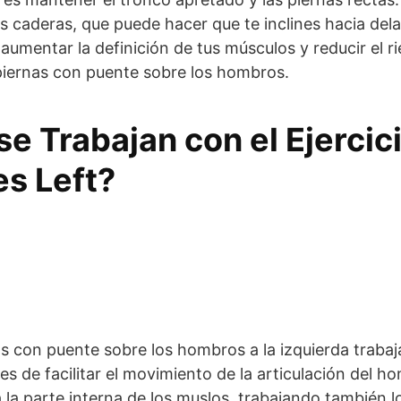
 las caderas, que puede hacer que te inclines hacia del
umentar la definición de tus músculos y reducir el r
piernas con puente sobre los hombros.
e Trabajan con el Ejercic
es Left?
nas con puente sobre los hombros a la izquierda trabaj
es de facilitar el movimiento de la articulación del h
a la parte interna de los muslos, trabajando también l