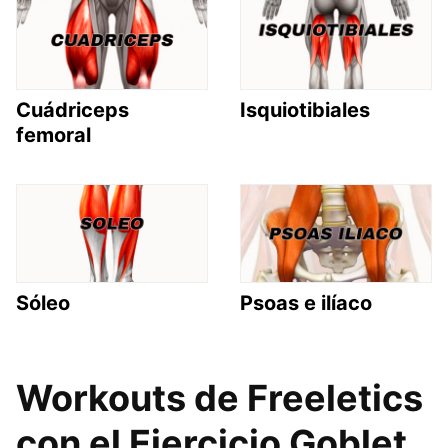
Cuádriceps
Isquiotibiales
femoral
Sóleo
Psoas e ilíaco
Workouts de Freeletics
con el Ejercicio Goblet