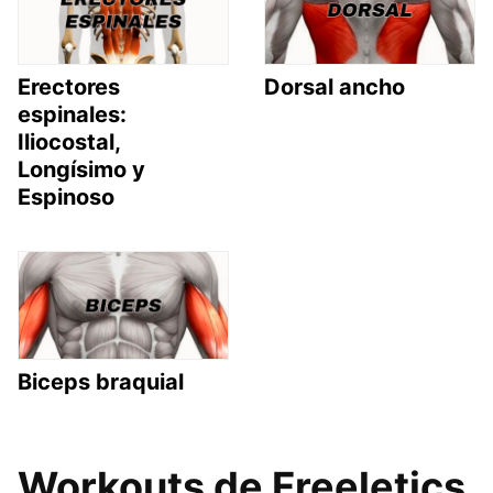
Erectores
Dorsal ancho
espinales:
Iliocostal,
Longísimo y
Espinoso
Biceps braquial
Workouts de Freeletics